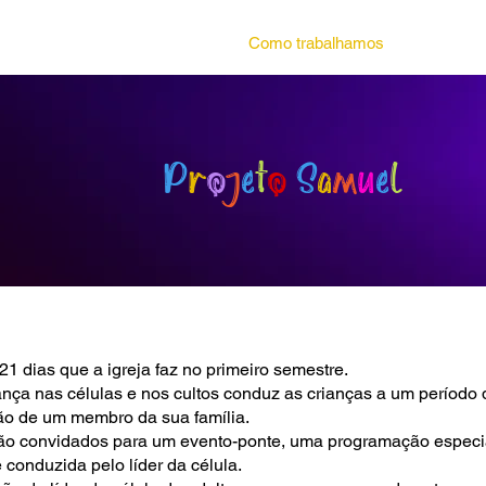
omos
Visão
Estrutura
Como trabalhamos
Trabalho 
P
r
o
j
e
t
o
S
a
m
u
e
l
1 dias que a igreja faz no primeiro semestre.
ança nas células e nos cultos conduz as crianças a um período 
ão de um membro da sua família.
 são convidados para um evento-ponte, uma programação especi
 conduzida pelo líder da célula.